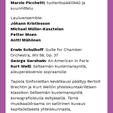
Marzio Picchetti
, tuotantopäällikkö ja
suunnittelu
Lauluensemble:
Jóhann Kristinsson
Michael Müller-Kasztelan
Petter Moen
Antti Mähönen
Erwin Schulhoff
: Suite for Chamber
Orchestra, WV 58, Op. 37
George Gershwin
: An American in Paris
Kurt Weill
: Seitsemän kuolemansyntiä,
alkuperäisversio sopraanolle
Tapiola Sinfoniettan kevätkausi päättyy Bertolt
Brechtin ja Kurt Weillin yhteiskuntakriittisen
klassikon Seitsemän kuolemansyntiä
koreografioidulla esityksellä. Tämä
musikaalidraama on satiirinen kuvaus
kapitalistisesta yhteiskunnasta,