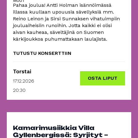
MUUT
Pahaa joulua! Antti Holman isännöimässä
illassa kuullaan upouusia sävellyksiä mm.
Reino Leinon ja Sirsi Sunnaksen vihatuimpiin
jouluaiheisiin runoihin. Jotta kaikki ei olisi
aivan kauheaa, säveltäjinä on Suomen
kärkijoukkoa puhumattakaan laulajista.
TUTUSTU KONSERTTIIN
Torstai
OSTA LIPUT
17.12.2026
20:30
Kamarimusiikkia Villa
Gyllenbergissä: Syrjityt –