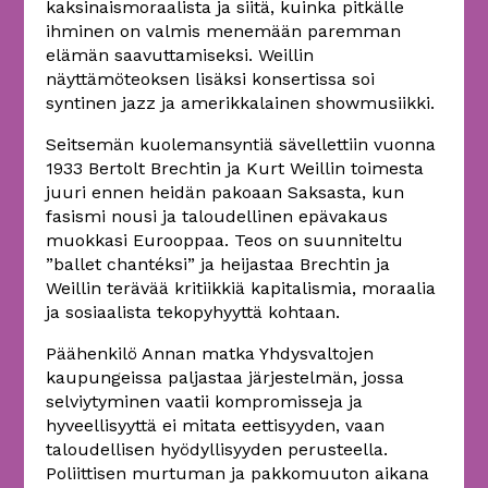
kaksinaismoraalista ja siitä, kuinka pitkälle
ihminen on valmis menemään paremman
elämän saavuttamiseksi. Weillin
näyttämöteoksen lisäksi konsertissa soi
syntinen jazz ja amerikkalainen showmusiikki.
Seitsemän kuolemansyntiä sävellettiin vuonna
1933 Bertolt Brechtin ja Kurt Weillin toimesta
juuri ennen heidän pakoaan Saksasta, kun
fasismi nousi ja taloudellinen epävakaus
muokkasi Eurooppaa. Teos on suunniteltu
”ballet chantéksi” ja heijastaa Brechtin ja
Weillin terävää kritiikkiä kapitalismia, moraalia
ja sosiaalista tekopyhyyttä kohtaan.
Päähenkilö Annan matka Yhdysvaltojen
kaupungeissa paljastaa järjestelmän, jossa
selviytyminen vaatii kompromisseja ja
hyveellisyyttä ei mitata eettisyyden, vaan
taloudellisen hyödyllisyyden perusteella.
Poliittisen murtuman ja pakkomuuton aikana