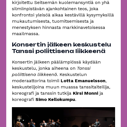
kirjoitettu Seitsemän kuolemansyntiä on yhä
silmiinpistävän ajankohtainen teos, joka
konfrontoi yleisöä aikaa kestävillä kysymyksillä
mukautumisesta, tuomitsemisesta ja
menestyksen hinnasta markkinavetoisessa
maailmassa.
Konsertin jälkeen keskustelu
Tanssi poliittisena liikkeenä
Konsertin jälkeen päälämpiössä käydään
keskustelu, jonka aiheena on
Tanssi
poliittisena liikkeenä
. Keskustelun
moderaattorina toimii
Lotta Emanuelsson
,
keskustelijoina muun muassa tanssitaiteilija,
koreografi ja tanssin tutkija
Kirsi Monni
ja
koreografi
Simo Kellokumpu
.