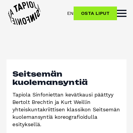
EN
OSTA LIPUT
Seitsemän
kuolemansyntiä
Tapiola Sinfoniettan kevätkausi päättyy
Bertolt Brechtin ja Kurt Weillin
yhteiskuntakriittisen klassikon Seitsemän
kuolemansyntiä koreografioidulla
esityksellä.