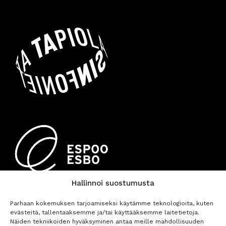
Hallinnoi suostumusta
Parhaan kokemuksen tarjoamiseksi käytämme teknologioita, kuten
evästeitä, tallentaaksemme ja/tai käyttääksemme laitetietoja.
Näiden tekniikoiden hyväksyminen antaa meille mahdollisuuden