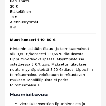
Perushinta
20 €
Eläkeläinen
18 €
Alennusryhmät
8 €
Muut konsertit 10-80 €
Hintoihin lisätään tilaus- ja toimitusmaksut
alk. 1,50 €/konsertti + 0,65 % tilauksesta
Lippu.fi-verkkokaupassa. Myyntipisteissä
ostettaessa 3 €/tilaus. Maksetun tilauksen
nouto myyntipisteistä 3,50 €/tilaus. Lippu.fi:n
toimitusmaksu veloitetaan toimitustavan
mukaan. Mobiililipuista ei peritä
toimitusmaksua.
Huomioitavaa
Vierailukonserttien lipunhinnoista ja