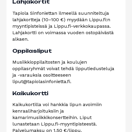
Lahjakortit
Tapiola Sinfoniettan ilmeellä suunniteltuja
lahjakortteja (10–100 €) myydään Lippu.fi:n
myyntipisteissä ja Lippu.fi-verkkokaupassa.
Lahjakortti on voimassa vuoden ostopäivästä
alkaen.
Oppilasliput
Musiikkioppilaitosten ja koulujen
oppilasryhmät voivat tehdä lipputiedusteluja
ja -varauksia osoitteeseen
liput@tapiolasinfonietta.fi.
Kaikukortti
Kaikukortilla voi hankkia lipun avoimiin
kenraaliharjoituksiin ja
kamarimusiikkikonsertteihin. Liput
lunastetaan Lippu.fi-myyntipisteestä.
Palvelumaksu on 1,50 €/lippu.