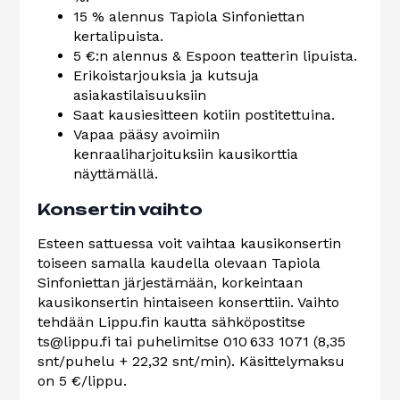
15 % alennus Tapiola Sinfoniettan
kertalipuista.
5 €:n alennus & Espoon teatterin lipuista.
Erikoistarjouksia ja kutsuja
asiakastilaisuuksiin
Saat kausiesitteen kotiin postitettuina.
Vapaa pääsy avoimiin
kenraaliharjoituksiin kausikorttia
näyttämällä.
Konsertin vaihto
Esteen sattuessa voit vaihtaa kausikonsertin
toiseen samalla kaudella olevaan Tapiola
Sinfoniettan järjestämään, korkeintaan
kausikonsertin hintaiseen konserttiin. Vaihto
tehdään Lippu.fin kautta sähköpostitse
ts@lippu.fi tai puhelimitse 010 633 1071 (8,35
snt/puhelu + 22,32 snt/min). Käsittelymaksu
on 5 €/lippu.