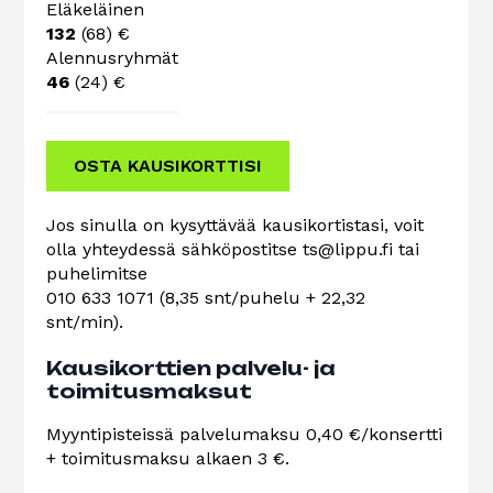
Eläkeläinen
132
(68) €
Alennusryhmät
46
(24) €
OSTA KAUSIKORTTISI
Jos sinulla on kysyttävää kausikortistasi, voit
olla yhteydessä sähköpostitse ts@lippu.fi tai
puhelimitse
010 633 1071 (8,35 snt/puhelu + 22,32
snt/min).
Kausikorttien palvelu- ja
toimitusmaksut
Myyntipisteissä palvelumaksu 0,40 €/konsertti
+ toimitusmaksu alkaen 3 €.