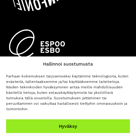
Hallinnoi suostumusta
Parhaan kokemuksen tarjoamiseksi käytämme teknologioita, kuten
evästeitä, tallentaaksemme ja/tai käyttääksemme laitetietoja.
Näiden tekniikoiden hyväksyminen antaa meille mahdollisuuden
käsitellä tietoja, kuten selauskäyttäytymistä tai yksilöllisiä
tunnuksia tällä sivustolla. Suostumuksen jättäminen tai
peruuttaminen voi vaikuttaa haitallisesti tiettyihin ominaisuuksiin ja
OSTA LIPUT
toimintoihin.
Hyväksy
Tietosuojaseloste
Saavutettavuusseloste