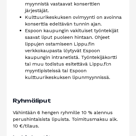
myynnistä vastaavat konserttien
järjestäjät.
Kulttuurikeskuksen ovimyynti on avoinna
konserttia edeltävän tunnin ajan.
Espoon kaupungin vakituiset työntekijät
saavat liput puoleen hintaan. Ohjeet
lippujen ostamiseen Lippu.fin
verkkokaupasta löytyvät Espoon
kaupungin intranetistä. Työntekijäkortti
tai muu todistus esitettävä Lippu.fi:n
myyntipisteissä tai Espoon
kulttuurikeskuksen lipunmyynnissä.
Ryhmäliput
Vähintään 6 hengen ryhmille 10 % alennus
perushintaisista lipuista. Toimitusmaksu alk.
10 €/tilaus.