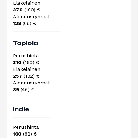
Eläkeläinen
370
(190) €
Alennusryhmät
128
(66) €
Tapiola
Perushinta
310
(160) €
Eläkeläinen
257
(132) €
Alennusryhmät
89
(46) €
Indie
Perushinta
160
(82) €