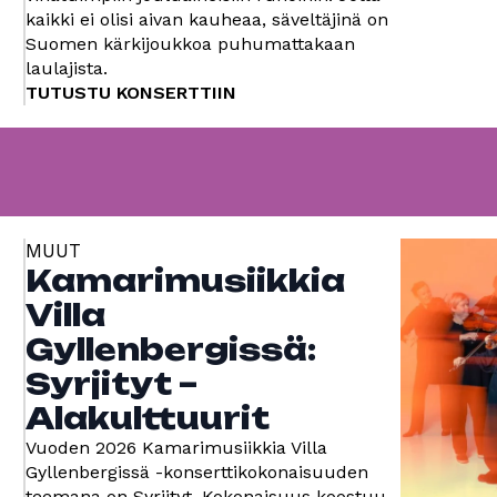
kaikki ei olisi aivan kauheaa, säveltäjinä on
Suomen kärkijoukkoa puhumattakaan
laulajista.
TUTUSTU KONSERTTIIN
MUUT
Kamarimusiikkia
Villa
Gyllenbergissä:
Syrjityt –
Alakulttuurit
Vuoden 2026 Kamarimusiikkia Villa
Gyllenbergissä -konserttikokonaisuuden
teemana on Syrjityt. Kokonaisuus koostuu