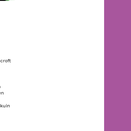
croft
-
n
en
 kuin