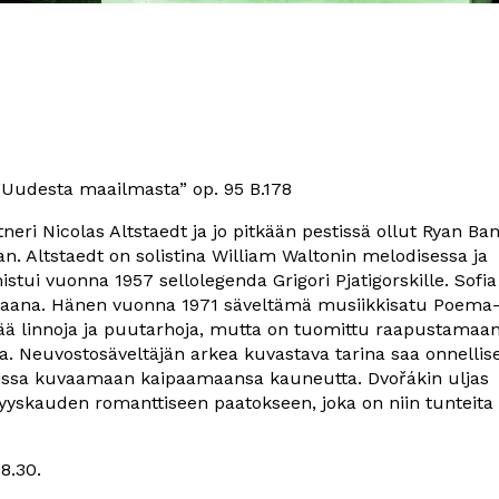
 ”Uudesta maailmasta” op. 95 B.178
tneri Nicolas Altstaedt ja jo pitkään pestissä ollut Ryan Ban
. Altstaedt on solistina William Waltonin melodisessa ja
mistui vuonna 1957 sellolegenda Grigori Pjatigorskille. Sofia
tiaana. Hänen vuonna 1971 säveltämä musiikkisatu Poema
irtää linnoja ja puutarhoja, mutta on tuomittu raapustamaa
ta. Neuvostosäveltäjän arkea kuvastava tarina saa onnellis
missa kuvaamaan kaipaamaansa kauneutta. Dvořákin uljas
yyskauden romanttiseen paatokseen, joka on niin tunteita
8.30.