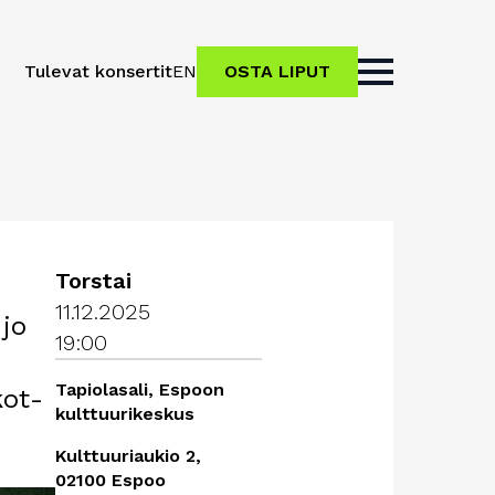
Tulevat konsertit
EN
OSTA LIPUT
Torstai
11.12.2025
 jo
19:00
Tapiolasali, Espoon
kot-
kulttuurikeskus
Kulttuuriaukio 2,
02100 Espoo