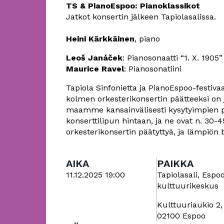
TS & PianoEspoo: Pianoklassikot
Jatkot konsertin jälkeen Tapiolasalissa.
Heini Kärkkäinen
, piano
Leoš Janáček
: Pianosonaatti “1. X. 1905
Maurice Ravel
: Pianosonatiini
Tapiola Sinfonietta ja PianoEspoo-festiva
kolmen orkesterikonsertin päätteeksi on j
maamme kansainvälisesti kysytyimpien pian
konserttilipun hintaan, ja ne ovat n. 30
orkesterikonsertin päätyttyä, ja lämpiön 
AIKA
PAIKKA
11.12.2025 19:00
Tapiolasali, Espo
kulttuurikeskus
Kulttuuriaukio 2,
02100 Espoo