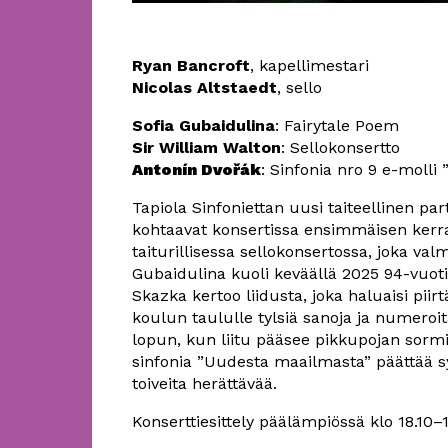
Ryan Bancroft
, kapellimestari
Nicolas Altstaedt
, sello
Sofia Gubaidulina
: Fairytale Poem
Sir William Walton
: Sellokonsertto
Antonín Dvořák
: Sinfonia nro 9 e-molli
Tapiola Sinfoniettan uusi taiteellinen par
kohtaavat konsertissa ensimmäisen kerran
taiturillisessa sellokonsertossa, joka val
Gubaidulina kuoli keväällä 2025 94-vuo
Skazka kertoo liidusta, joka haluaisi pi
koulun taululle tylsiä sanoja ja numeroi
lopun, kun liitu pääsee pikkupojan sor
sinfonia ”Uudesta maailmasta” päättää s
toiveita herättävää.
Konserttiesittely päälämpiössä klo 18.10–1