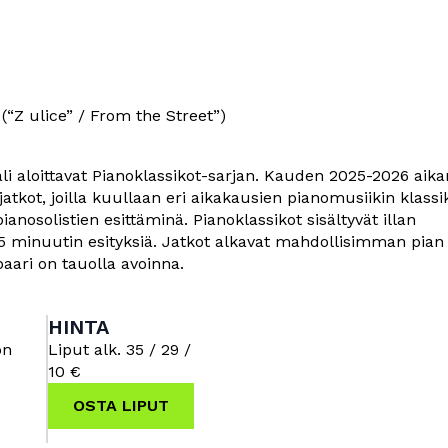
” (“Z ulice” / From the Street”)
ali aloittavat Pianoklassikot-sarjan. Kauden 2025-2026 aik
atkot, joilla kuullaan eri aikakausien pianomusiikin klassi
osolistien esittäminä. Pianoklassikot sisältyvät illan
-45 minuutin esityksiä. Jatkot alkavat mahdollisimman pian
baari on tauolla avoinna.
HINTA
on
Liput alk. 35 / 29 /
10 €
OSTA LIPUT