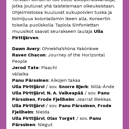
jotka joutuvat yhä taistelemaan oikeuksistaan.
Ohjelmistossa kuuluvat sukupolvien tuska ja
toimijuus kolonialismin ikeen alla. Konsertin
toisella puoliskolla Tapiola Sinfoniettan
muusikot saavat seurakseen laulaja
Ulla
Pirttijärven
.
Dawn Avery
: Ohnekha’shòna Yakònkwe
Raven Chacon
: Journey of the Horizontal
People
Jerod Tate
: Pisachi
väliaika
Panu Pärssinen
: Aikojen takaa
Ulla Pirttijärvi
/ sov.
Snorre Bjerk
: Nillá-Ánde
Ulla Pirttijärvi
,
N. A. Valkeapää
/ sov.
Panu
Pärssinen
,
Frode Fjellheim
: Jearrat Biekkas
Ulla Pirttijärvi
/ sov.
Panu Pärssinen
,
Frode
Fjellheim
: Nieida
Ulla Pirttijärvi
,
Olav Torget
/ sov.
Panu
Pärssinen
: Niegut