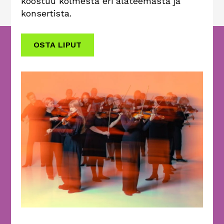
koostuu kolmesta eri alateemasta ja
konsertista.
OSTA LIPUT