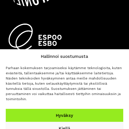
Hallinnoi suostumusta
Parhaan kokemuksen tarjoamiseksi käytämme teknologioita, kuten
evästeitä, tallentaaksemme ja/tai käyttääksemme laitetietoja.
Näiden tekniikoiden hyväksyminen antaa meille mahdollisuuden
käsitellä tietoja, kuten selauskäyttäytymistä tai yksilöllisiä
tunnuksia tällä sivustolla. Suostumuksen jättäminen tai
peruuttaminen voi vaikuttaa haitallisesti tiettyihin ominaisuuksiin ja
OSTA LIPUT
toimintoihin.
Hyväksy
Tietosuojaseloste
Saavutettavuusseloste
Kiellä