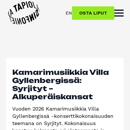
EN
OSTA LIPUT
Kamarimusiikkia Villa
Gyllenbergissä:
Syrjityt –
Alkuperäiskansat
Vuoden 2026 Kamarimusiikkia Villa
Gyllenbergissä -konserttikokonaisuuden
teemana on Syrjityt. Kokonaisuus