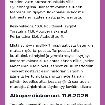
Vuoden 2026 Kamarimusiikkia Villa
Gyllenbergissä -konserttikokonaisuuden
teemana on
Syrjityt
. Kokonaisuus koostuu
kolmesta eri alateemasta ja konsertista.
Keskiviikkona 10.6. Poliittisesti syrjityt
Torstaina 11.6. Alkuperäiskansat
Perjantaina 12.6. Alakulttuurit
Mistä syntyy musiikki? Inspiraatiosta tietenkin
mutta myös tarpeesta. Tarpeesta tulla
kuulluksi, nähdyksi ja ymmärretyksi. Syrjityt-
konserttikokonaisuus antaa äänen niille, joiden
äänet liian usein ovat jääneet kuulumattomiin.
Teokset nostavat esiin historian varjoihin
jääneitä kertomuksia mutta myös tämän
päivän todellisuutta, jossa syrjintä saa uusia
muotoja. Ohjelmisto täydentyy kevään aikana.
Alkuperäiskansat 11.6.2026
Torstain konsertti tuo esille alkuperäiskansoja,