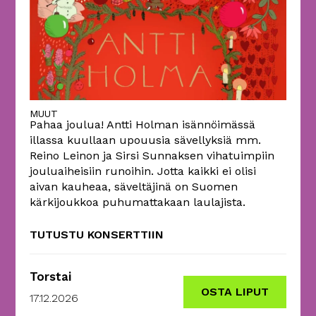
MUUT
Pahaa joulua! Antti Holman isännöimässä
illassa kuullaan upouusia sävellyksiä mm.
Reino Leinon ja Sirsi Sunnaksen vihatuimpiin
jouluaiheisiin runoihin. Jotta kaikki ei olisi
aivan kauheaa, säveltäjinä on Suomen
kärkijoukkoa puhumattakaan laulajista.
TUTUSTU KONSERTTIIN
Torstai
OSTA LIPUT
17.12.2026