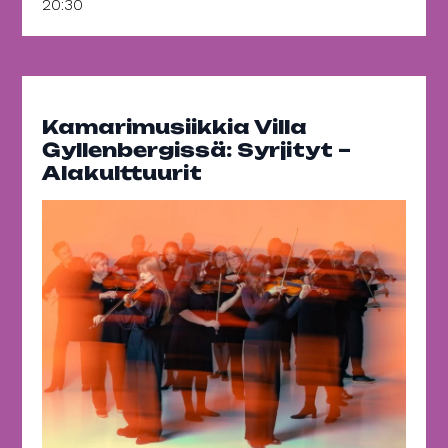
20:30
Kamarimusiikkia Villa
Gyllenbergissä: Syrjityt –
Alakulttuurit