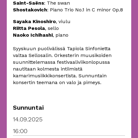
Saint-Saëns
: The swan
Shostakovich
: Piano Trio No.1 in C minor Op.8
Sayaka Kinoshiro
, viulu
Riitta Pesola
, sello
Naoko Ichihashi
, piano
Syyskuun puolivälissä Tapiola Sinfonietta
valtaa Sellosalin. Orkesterin muusikoiden
suunnittelemassa festivaaliviikonlopussa
nautitaan kolmesta intiimistä
kamarimusiikkikonsertista. Sunnuntain
konsertin teemana on valo ja pimeys.
Sunnuntai
14.09.2025
16:00