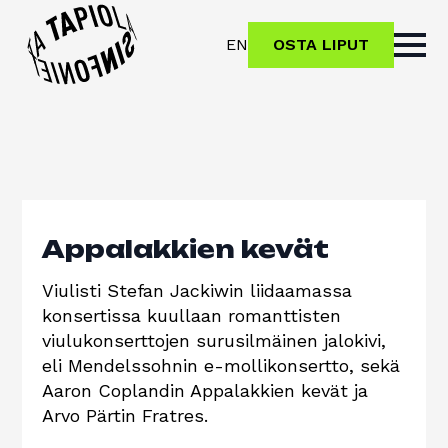
EN
OSTA LIPUT
Appalakkien kevät
Viulisti Stefan Jackiwin liidaamassa
konsertissa kuullaan romanttisten
viulukonserttojen surusilmäinen jalokivi,
eli Mendelssohnin e-mollikonsertto, sekä
Aaron Coplandin Appalakkien kevät ja
Arvo Pärtin Fratres.