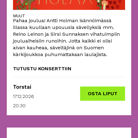
MUUT
Pahaa joulua! Antti Holman isännöimässä
illassa kuullaan upouusia sävellyksiä mm.
Reino Leinon ja Sirsi Sunnaksen vihatuimpiin
jouluaiheisiin runoihin. Jotta kaikki ei olisi
aivan kauheaa, säveltäjinä on Suomen
kärkijoukkoa puhumattakaan laulajista.
TUTUSTU KONSERTTIIN
Torstai
OSTA LIPUT
17.12.2026
20:30