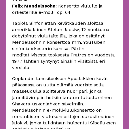
Felix Mendelssohn
: Konsertto viululle ja
orkesterille e-molli, op. 64
Tapiola Sinfoniettan kevätkauden aloittaa
amerikkalainen Stefan Jackiw, 12-vuotiaana
debytoinut viulutaiteilija, joka on esittänyt
Mendelssohnin konserttoa mm. YouTuben
sinfoniaorkesterin kanssa. Pärtin
meditatiivisesta teoksesta Fratres on vuodesta
1977 lähtien syntynyt ainakin viisitoista eri
versiota.
Coplandin tanssiteoksen Appalakkien kevät
pääosassa on uutta elämää vuoristoisella
maaseudulla aloitteleva nuoripari, jonka
jännittävimpiin hetkiin kuuluu tutustuminen
Shakers-uskonlahkon sävelmiin.
Mendelssohnin e-molliviulukonsertto on
romanttisten viulukonserttojen surusilmäinen
jalokivi, jonka tulkintaan huipentui Sibeliuksen