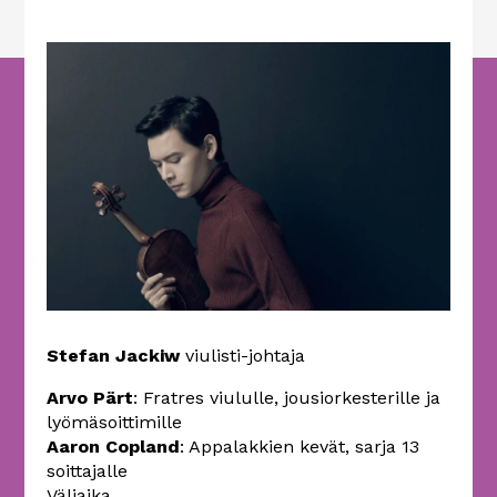
Stefan Jackiw
viulisti-johtaja
Arvo Pärt
: Fratres viululle, jousiorkesterille ja
lyömäsoittimille
Aaron Copland
: Appalakkien kevät, sarja 13
soittajalle
Väliaika