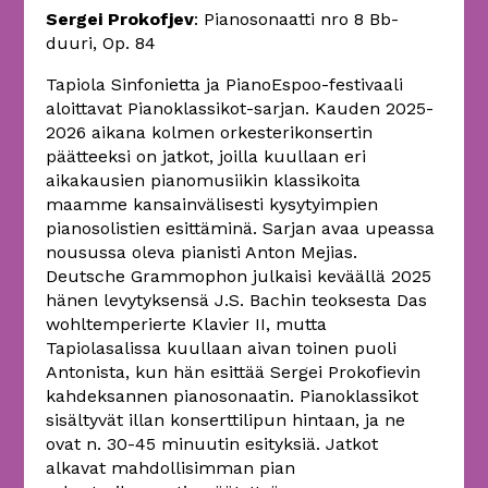
Sergei Prokofjev
: Pianosonaatti nro 8 Bb-
duuri, Op. 84
Tapiola Sinfonietta ja PianoEspoo-festivaali
aloittavat Pianoklassikot-sarjan. Kauden 2025-
2026 aikana kolmen orkesterikonsertin
päätteeksi on jatkot, joilla kuullaan eri
aikakausien pianomusiikin klassikoita
maamme kansainvälisesti kysytyimpien
pianosolistien esittäminä. Sarjan avaa upeassa
nousussa oleva pianisti Anton Mejias.
Deutsche Grammophon julkaisi keväällä 2025
hänen levytyksensä J.S. Bachin teoksesta Das
wohltemperierte Klavier II, mutta
Tapiolasalissa kuullaan aivan toinen puoli
Antonista, kun hän esittää Sergei Prokofievin
kahdeksannen pianosonaatin. Pianoklassikot
sisältyvät illan konserttilipun hintaan, ja ne
ovat n. 30-45 minuutin esityksiä. Jatkot
alkavat mahdollisimman pian