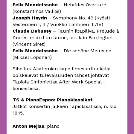
Felix Mendelssohn
– Hebrides Overture
(Konstantinos Vallios)
Joseph Haydn
– Symphony No. 49 (Kyösti
Vesterinen I, II / Vuokko Lahtinen III/IV)
Claude Debussy
– Faunin iltapäivä, Prélude à
l’après-midi d’un faune, arr. Iain Farrington
(Vincent Siret)
Felix Mendelssohn
– Die schöne Melusine
(Mikael Loponen)
Sibelius-Akatemian kapellimestariluokalla
opiskelevat tulevaisuuden tähdet johtavat
Tapiola Sinfoniettaa After Work Special -
konsertissa.
TS & PianoEspoo: Pianoklassikot
Jatkot konsertin jälkeen Tapiolasalissa, n. klo
18.15.
Anton Mejias
, piano