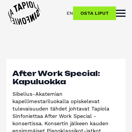
EN
OSTA LIPUT
After Work Special:
Kapuluokka
Sibelius-Akatemian
kapellimestariluokalla opiskelevat
tulevaisuuden tähdet johtavat Tapiola
Sinfoniettaa After Work Special -
konsertissa. Konsertin jälkeen kauden
ensimmäiset Pianoklassikot-jatkot