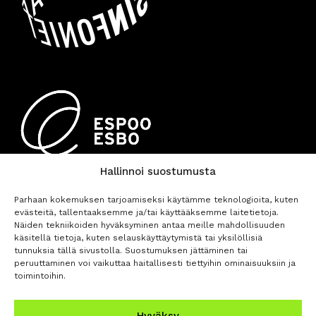
Hallinnoi suostumusta
Parhaan kokemuksen tarjoamiseksi käytämme teknologioita, kuten
evästeitä, tallentaaksemme ja/tai käyttääksemme laitetietoja.
Näiden tekniikoiden hyväksyminen antaa meille mahdollisuuden
käsitellä tietoja, kuten selauskäyttäytymistä tai yksilöllisiä
tunnuksia tällä sivustolla. Suostumuksen jättäminen tai
peruuttaminen voi vaikuttaa haitallisesti tiettyihin ominaisuuksiin ja
OSTA LIPUT
toimintoihin.
Hyväksy