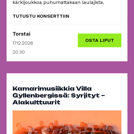
kärkijoukkoa puhumattakaan laulajista.
TUTUSTU KONSERTTIIN
Torstai
OSTA LIPUT
17.12.2026
20:30
Kamarimusiikkia Villa
Gyllenbergissä: Syrjityt –
Alakulttuurit