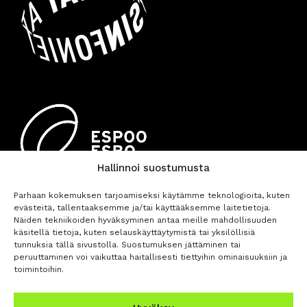
Hallinnoi suostumusta
Parhaan kokemuksen tarjoamiseksi käytämme teknologioita, kuten
evästeitä, tallentaaksemme ja/tai käyttääksemme laitetietoja.
Näiden tekniikoiden hyväksyminen antaa meille mahdollisuuden
käsitellä tietoja, kuten selauskäyttäytymistä tai yksilöllisiä
tunnuksia tällä sivustolla. Suostumuksen jättäminen tai
peruuttaminen voi vaikuttaa haitallisesti tiettyihin ominaisuuksiin ja
toimintoihin.
BUY TICKETS